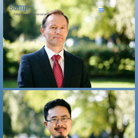
우리 사무소
전문 분야
위치
초기 상담
블로그
문의