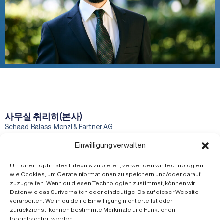
사무실 취리히(본사)
Schaad, Balass, Menzl & Partner AG
특허 및 상표 변호사 VSP
Einwilligung verwalten
벨리베스트라세 20
8034 취리히
Um dir ein optimales Erlebnis zu bieten, verwenden wir Technologien
사무실 빈터투어 테크노파크
wie Cookies, um Geräteinformationen zu speichern und/oder darauf
Schaad, Balass, Menzl & Partner AG
zuzugreifen. Wenn du diesen Technologien zustimmst, können wir
특허 및 상표 변호사 VSP
Daten wie das Surfverhalten oder eindeutige IDs auf dieser Website
테크노파크슈트라세 2
verarbeiten. Wenn du deine Einwilligung nicht erteilst oder
8406 빈터투어
zurückziehst, können bestimmte Merkmale und Funktionen
빠른 링크
beeinträchtigt werden.